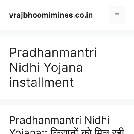
Skip
to
vrajbhoomimines.co.in
Menu
content
Pradhanmantri
Nidhi Yojana
installment
Pradhanmantri Nidhi
Yojana:: किसानों को मिल रही