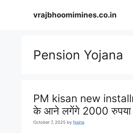
Skip
to
vrajbhoomimines.co.in
content
Pension Yojana
PM kisan new installm
के आने लगेंगे 2000 रुपय
October 7, 2025
by
Naina