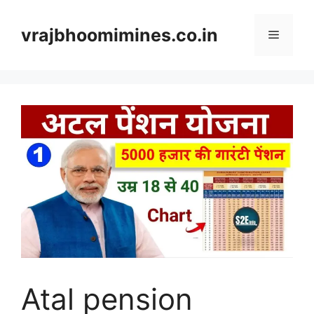
Skip
to
vrajbhoomimines.co.in
Menu
content
Atal pension