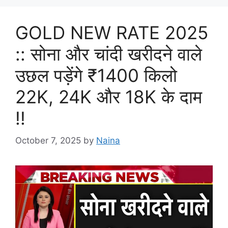
GOLD NEW RATE 2025
:: सोना और चांदी खरीदने वाले
उछल पड़ेंगे ₹1400 किलो
22K, 24K और 18K के दाम
!!
October 7, 2025
by
Naina