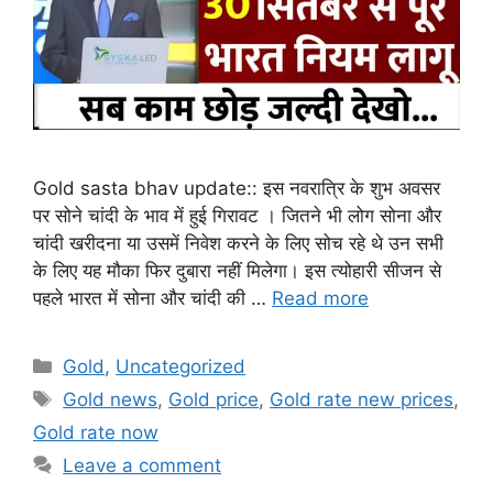
Gold sasta bhav update:: इस नवरात्रि के शुभ अवसर
पर सोने चांदी के भाव में हुई गिरावट । जितने भी लोग सोना और
चांदी खरीदना या उसमें निवेश करने के लिए सोच रहे थे उन सभी
के लिए यह मौका फिर दुबारा नहीं मिलेगा। इस त्योहारी सीजन से
पहले भारत में सोना और चांदी की …
Read more
Categories
Gold
,
Uncategorized
Tags
Gold news
,
Gold price
,
Gold rate new prices
,
Gold rate now
Leave a comment