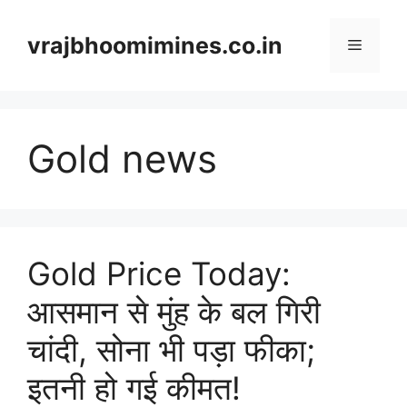
Skip
to
vrajbhoomimines.co.in
Menu
content
Gold news
Gold Price Today:
आसमान से मुंह के बल गिरी
चांदी, सोना भी पड़ा फीका;
इतनी हो गई कीमत!