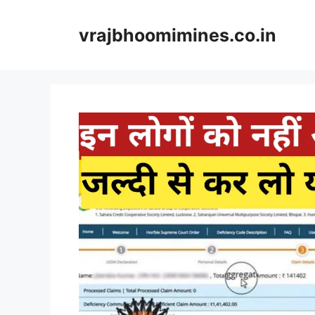
Skip
to
vrajbhoomimines.co.in
content